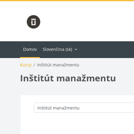
Preskočiť na hlavný obsah
Domov
Slovenčina ‎(sk)‎
Kurzy
Inštitút manažmentu
Inštitút manažmentu
Kategórie kurzov