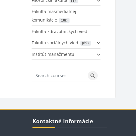
Filozofická fakulta
 (1)
Fakulta masmediálnej
komunikácie
 (38)
Fakulta zdravotníckych vied
Fakulta sociálnych vied
 (69)
Inštitút manažmentu
Search courses
Search courses
Bloky
Preskočiť Kontaktné informácie
Kontaktné informácie