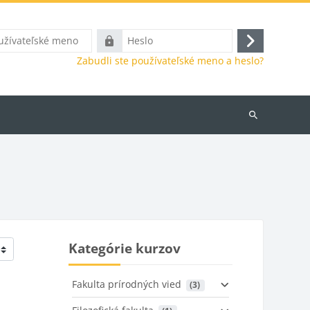
ľské
Heslo
Prihlásiť
Zabudli ste používateľské meno a heslo?
sa
Vyhľadať
kurzy
Kategórie kurzov
Fakulta prírodných vied
 (3)