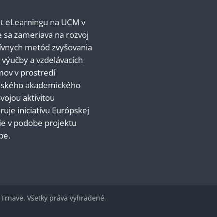
kt eLearningu na UCM v
 sa zameriava na rozvoj
a
augusta
tívnych metód zvyšovania
a
augusta
y výučby a vzdelávacích
ov v prostredí
ta
 augusta
nského akademického
ta
 augusta
Svojou aktivitou
uje iniciatívu Európskej
ta
 augusta
ie v podobe projektu
pe.
v Trnave. Všetky práva vyhradené.