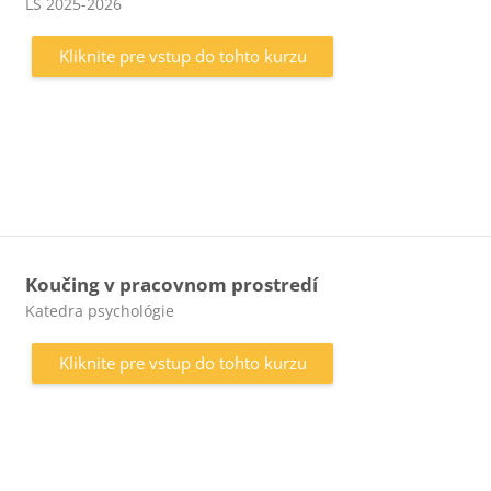
Kategória kurzu
LS 2025-2026
Kliknite pre vstup do tohto kurzu
Koučing v pracovnom prostredí
Kategória kurzu
Katedra psychológie
Kliknite pre vstup do tohto kurzu