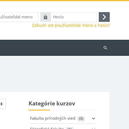
ľské
Heslo
Prihlásiť
Zabudli ste používateľské meno a heslo?
sa
Vyhľadať
kurzy
Kategórie kurzov
Fakulta prírodných vied
 (3)