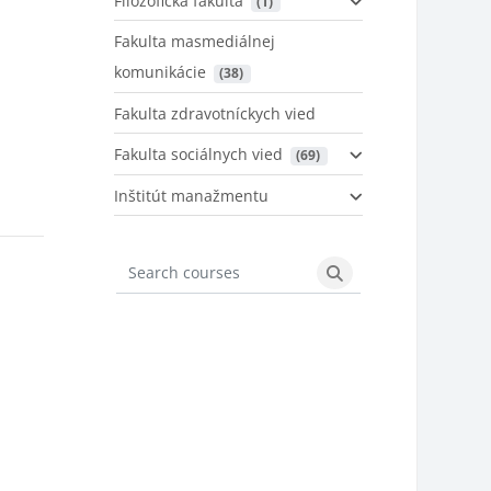
Filozofická fakulta
 (1)
Fakulta masmediálnej
komunikácie
 (38)
Fakulta zdravotníckych vied
Fakulta sociálnych vied
 (69)
Inštitút manažmentu
Search courses
Search courses