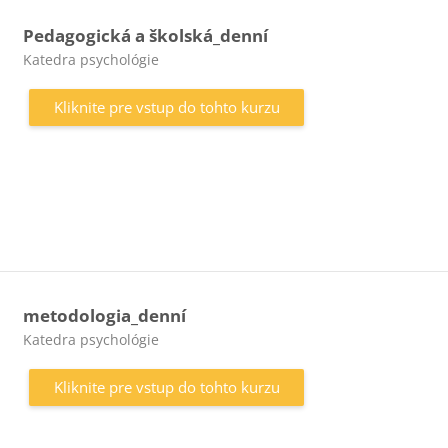
Pedagogická a školská_denní
Kategória kurzu
Katedra psychológie
Kliknite pre vstup do tohto kurzu
metodologia_denní
Kategória kurzu
Katedra psychológie
Kliknite pre vstup do tohto kurzu