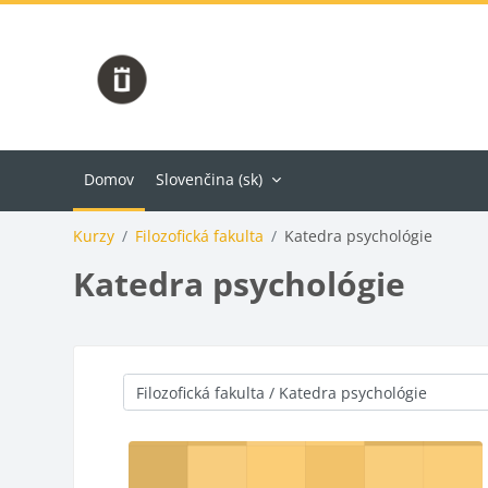
Preskočiť na hlavný obsah
Domov
Slovenčina ‎(sk)‎
Kurzy
Filozofická fakulta
Katedra psychológie
Katedra psychológie
Kategórie kurzov