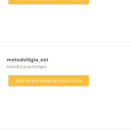
metodológia_ext
Kategória kurzu
Katedra psychológie
Kliknite pre vstup do tohto kurzu