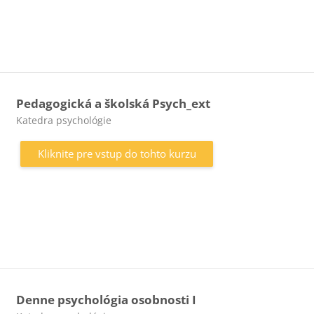
Pedagogická a školská Psych_ext
Kategória kurzu
Katedra psychológie
Kliknite pre vstup do tohto kurzu
Denne psychológia osobnosti I