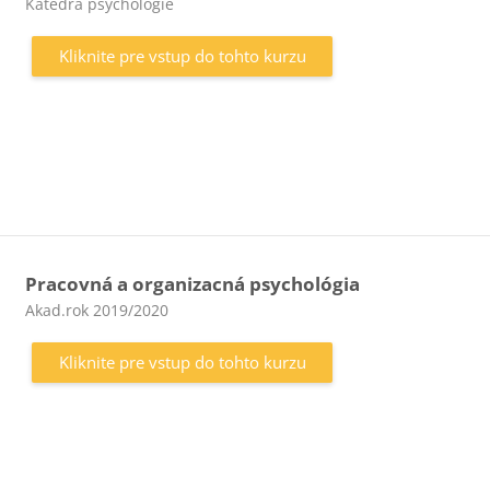
Kategória kurzu
Katedra psychológie
Kliknite pre vstup do tohto kurzu
Pracovná a organizacná psychológia
Kategória kurzu
Akad.rok 2019/2020
Kliknite pre vstup do tohto kurzu