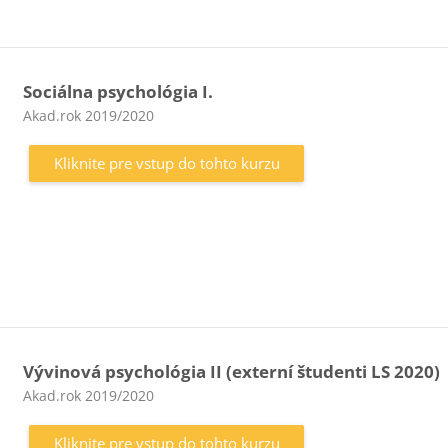
Sociálna psychológia I.
Kategória kurzu
Akad.rok 2019/2020
Kliknite pre vstup do tohto kurzu
Vývinová psychológia II (externí študenti LS 2020)
Kategória kurzu
Akad.rok 2019/2020
Kliknite pre vstup do tohto kurzu