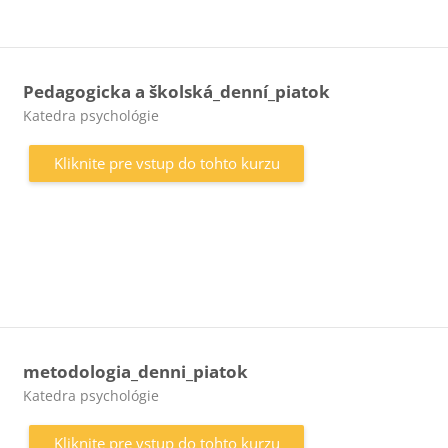
Pedagogicka a školská_denní_piatok
Kategória kurzu
Katedra psychológie
Kliknite pre vstup do tohto kurzu
metodologia_denni_piatok
Kategória kurzu
Katedra psychológie
Kliknite pre vstup do tohto kurzu